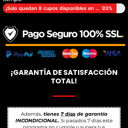
¡Solo quedan 8 cupos disponibles en esta promoción!
93%
¡GARANTÍA DE SATISFACCIÓN
TOTAL!
Además,
tienes
7
días
de garantía
INCONDICIONAL.
Si pasados 7 días este
programa no cumple o supera tus